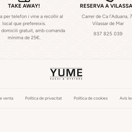
TAKE AWAY!
RESERVA A VILASS
per telefon i vine a recollir al
Carrer de Ca l’Aduana, 
local que prefereixis.
Vilassar de Mar
a domicili gratuit, amb comanda
937 825 039
mínima de 25€.
e venta
Política de privacitat
Política de cookies
Avís le