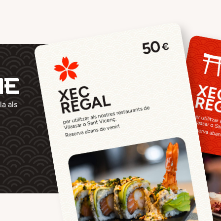
me
la als