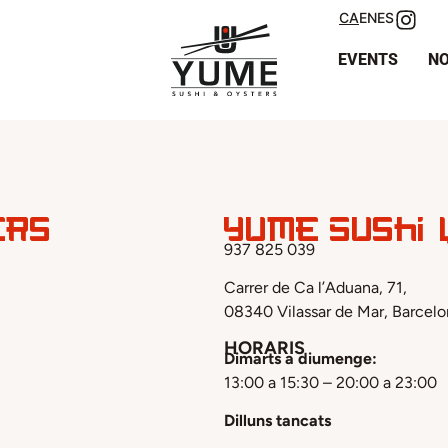
CA
EN
ES
EVENTS
NO
ers
Yume Sushi 
937 825 039
Carrer de Ca l’Aduana, 71,
08340 Vilassar de Mar, Barcel
HORARIS
Dimarts a diumenge:
13:00 a 15:30 – 20:00 a 23:00
Dilluns tancats