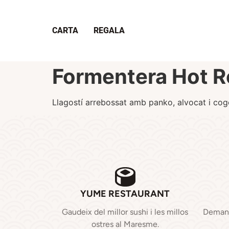
CARTA
REGALA
Formentera Hot Ro
Llagostí arrebossat amb panko, alvocat i co
YUME RESTAURANT
Gaudeix del millor sushi i les millos
Demana 
ostres al Maresme.