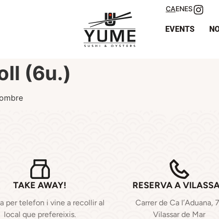
CA
EN
ES
EVENTS
NO
ll (6u.)
gombre
TAKE AWAY!
RESERVA A VILASS
per telefon i vine a recollir al
Carrer de Ca l’Aduana, 
local que prefereixis.
Vilassar de Mar